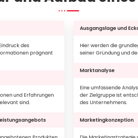
Ausgangslage und Eck
Eindruck des
Hier werden die grund
Informationen prägnant
seiner Gründung und de
Marktanalyse
Eine umfassende Analy
tionen und Erfahrungen
der Zielgruppe ist entsc
elevant sind.
des Unternehmens.
 Leistungsangebots
Marketingkonzeption
n angebotenen Produkten
Die Marketingstrategie w