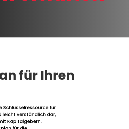
n für Ihren
g
e Schlüsselressource für
 leicht verständlich dar,
mit Kapitalgebern.
plan für die