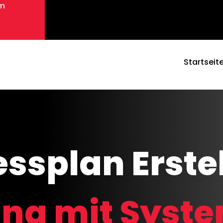
om
Startseit
ssplan Erste
ung mit Syste