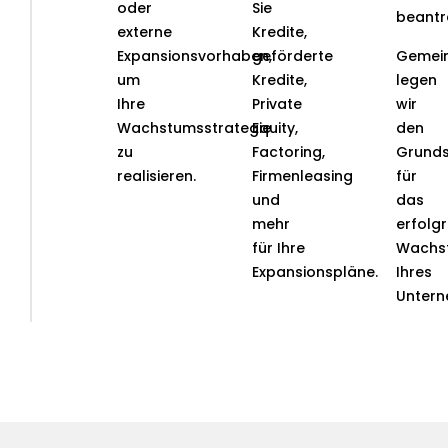
oder
Sie
beantr
externe
Kredite,
Expansionsvorhaben,
geförderte
Gemei
um
Kredite,
legen
Ihre
Private
wir
Wachstumsstrategie
Equity,
den
zu
Factoring,
Grunds
realisieren.
Firmenleasing
für
und
das
mehr
erfolg
für Ihre
Wachs
Expansionspläne.
Ihres
Untern