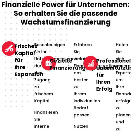
Finanzielle Power für Unternehmen:
So erhalten Sie die passende
Wachstumsfinanzierung
Beschleunigen
Erfahren
Holen
Frisches
Sie Ihr
Sie,
Sie
Kapital
Unternehmenswachstum
welche
sich
für
Gezielte
Professionel
durch
Finanzierungsoptionen
unsere
Ihre
Finanzierungsoptionen
Unterstützu
den
am
Experte
Expansion
für
Zugang
besten
um
Ihren
zu
zu
Ihre
Erfolg
frischem
Ihrem
Finanz
Kapital.
individuellen
erfolgr
Bedarf
zu
Finanzieren
passen.
planen
Sie
und
interne
Nutzen
zu