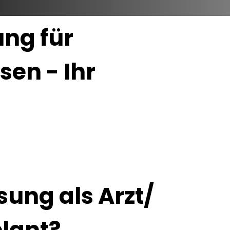
ung für
en - Ihr
sung als Arzt/
plant?