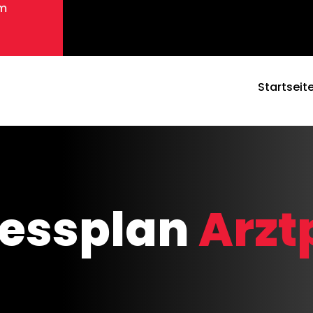
om
Startseit
nessplan
Arzt