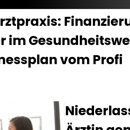
ztpraxis: Finanzier
r im Gesundheitswes
inessplan vom Profi
Niederlas
Ärztin ge